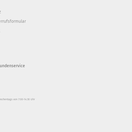
z
errufsformular
t
undenservice
wochentags von 7:00-14:30 Uhr