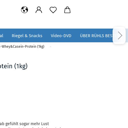
al
Riegel & Snacks
Video-DVD
ÜBER RÜHLS BESTES
K-Whey&Casein-Protein (1kg)
»
ein (1kg)
hab gefühlt sogar mehr Lust