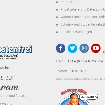
Impressum
Privatsphäre und Datenschut
Widerrufsrecht & Muster-Wid
Schüler- und Studentenrabat
Cookie Einstellungen
K
E-Mail:
i n f o @ r u e h l 2 4 . d e
uch bei
Telefon: 06031 1660710
keine telefonische Bestellannahm
e, Telefonzeiten 
ktionen und Rabatte