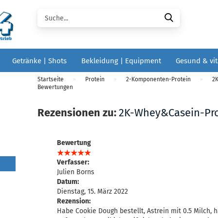
Suche...
Getränke | Shots
Bekleidung | Equipment
Gesund & vit
Startseite
Protein
2-Komponenten-Protein
2
»
»
»
Bewertungen
Rezensionen zu:
2K-Whey&Casein-Prot
Bewertung
Verfasser:
Julien Borns
Datum:
Dienstag, 15. März 2022
Rezension:
Habe Cookie Dough bestellt, Astrein mit 0.5 Milch, 