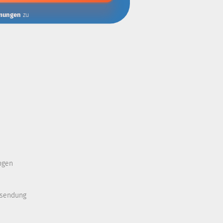
mungen
zu
ngen
ksendung