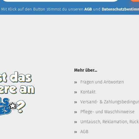
Mail-
Addresse
Mit Klick auf den Button stimmst du unseren
AGB
und
Datenschutzbestim
Mehr über...
Fragen und Antworten
Kontakt
Versand- & Zahlungsbedingu
Pflege- und Waschhinweise
Umtausch, Reklamation, Rüc
AGB