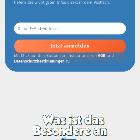
liefern die wichtigsten Infos direkt in dein Postfach.
Deine
E-
Mail-
Addresse
Mit Klick auf den Button stimmst du unseren
AGB
und
Datenschutzbestimmungen
zu