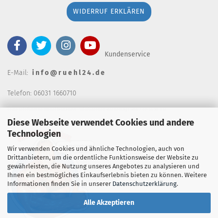
WIDERRUF ERKLÄREN
Kundenservice
E-Mail:
i n f o @ r u e h l 2 4 . d e
Telefon: 06031 1660710
keine telefonische Bestellannahm
e, Telefonzeiten wochentags von 7:00-14:30 Uhr
Diese Webseite verwendet Cookies und andere
Technologien
Wir verwenden Cookies und ähnliche Technologien, auch von
Drittanbietern, um die ordentliche Funktionsweise der Website zu
gewährleisten, die Nutzung unseres Angebotes zu analysieren und
Ihnen ein bestmögliches Einkaufserlebnis bieten zu können. Weitere
Informationen finden Sie in unserer
Datenschutzerklärung
.
Alle Akzeptieren