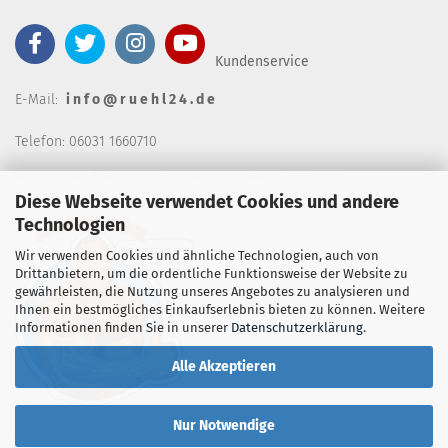
Kundenservice
E-Mail:
i n f o @ r u e h l 2 4 . d e
Telefon: 06031 1660710
keine telefonische Bestellannahm
e, Telefonzeiten wochentags von 7:00-14:30 Uhr
Diese Webseite verwendet Cookies und andere
Technologien
Wir verwenden Cookies und ähnliche Technologien, auch von
Drittanbietern, um die ordentliche Funktionsweise der Website zu
gewährleisten, die Nutzung unseres Angebotes zu analysieren und
Ihnen ein bestmögliches Einkaufserlebnis bieten zu können. Weitere
Informationen finden Sie in unserer
Datenschutzerklärung
.
Alle Akzeptieren
Nur Notwendige