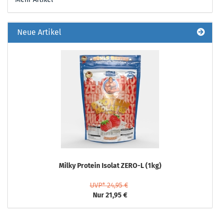
Neue Artikel
Milky Protein Isolat ZERO-L (1kg)
UVP* 24,95 €
Nur 21,95 €