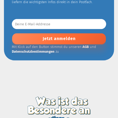
liefern die wichtigsten Infos direkt in dein Postfach.
Deine
E-
Mail-
Addresse
Mit Klick auf den Button stimmst du unseren
AGB
und
Datenschutzbestimmungen
zu