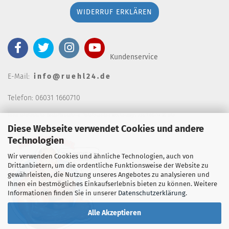
WIDERRUF ERKLÄREN
Kundenservice
E-Mail:
i n f o @ r u e h l 2 4 . d e
Telefon: 06031 1660710
keine telefonische Bestellannahm
e, Telefonzeiten wochentags von 7:00-14:30 Uhr
Diese Webseite verwendet Cookies und andere
Technologien
Wir verwenden Cookies und ähnliche Technologien, auch von
Drittanbietern, um die ordentliche Funktionsweise der Website zu
gewährleisten, die Nutzung unseres Angebotes zu analysieren und
Ihnen ein bestmögliches Einkaufserlebnis bieten zu können. Weitere
Informationen finden Sie in unserer
Datenschutzerklärung
.
Alle Akzeptieren