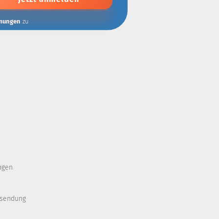
mungen
zu
ngen
ksendung