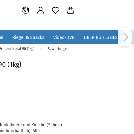
al
Riegel & Snacks
Video-DVD
ÜBER RÜHLS BESTES
rotein Isolat 90 (1kg)
Bewertungen
»
90 (1kg)
, Heidelbeere und Kirsche (Schoko-
mehr erhältlich). Alle