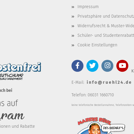
Impressum
Privatsphäre und Datenschut
Widerrufsrecht & Muster-Wid
Schüler- und Studentenrabat
Cookie Einstellungen
K
E-Mail:
i n f o @ r u e h l 2 4 . d e
uch bei
Telefon: 06031 1660710
keine telefonische Bestellannahm
e, Telefonzeiten 
ktionen und Rabatte