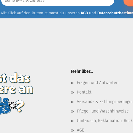
E-
Mail-
Addresse
Mit Klick auf den Button stimmst du unseren
AGB
und
Datenschutzbestim
Mehr über...
Fragen und Antworten
Kontakt
Versand- & Zahlungsbedingu
Pflege- und Waschhinweise
Umtausch, Reklamation, Rüc
AGB