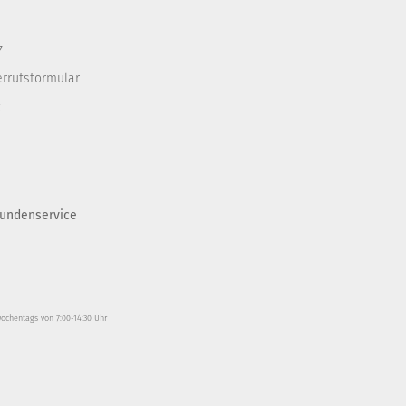
z
errufsformular
t
undenservice
wochentags von 7:00-14:30 Uhr