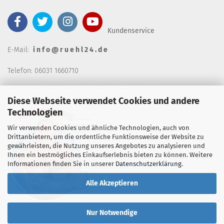
Kundenservice
E-Mail:
i n f o @ r u e h l 2 4 . d e
Telefon: 06031 1660710
keine telefonische Bestellannahm
e, Telefonzeiten wochentags von 7:00-14:30 Uhr
Diese Webseite verwendet Cookies und andere
Technologien
Wir verwenden Cookies und ähnliche Technologien, auch von
Drittanbietern, um die ordentliche Funktionsweise der Website zu
gewährleisten, die Nutzung unseres Angebotes zu analysieren und
Ihnen ein bestmögliches Einkaufserlebnis bieten zu können. Weitere
Informationen finden Sie in unserer
Datenschutzerklärung
.
Alle Akzeptieren
Nur Notwendige