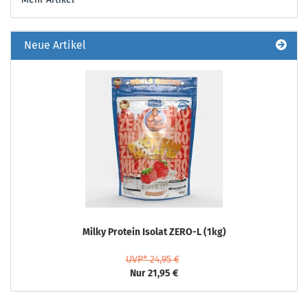
Neue Artikel
Milky Protein Isolat ZERO-L (1kg)
UVP* 24,95 €
Nur 21,95 €