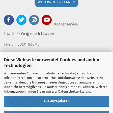
WIDERRUF ERKLÄREN
Kundenservice
E-Mail:
i n f o @ r u e h l 2 4 . d e
Telefon: 06031 1660710
keine telefonische Bestellannahm
e, Telefonzeiten wochentags von 7:00-14:30 Uhr
Diese Webseite verwendet Cookies und andere
Technologien
Wir verwenden Cookies und ähnliche Technologien, auch von
Drittanbietern, um die ordentliche Funktionsweise der Website zu
gewährleisten, die Nutzung unseres Angebotes zu analysieren und
Ihnen ein bestmögliches Einkaufserlebnis bieten zu können. Weitere
Informationen finden Sie in unserer
Datenschutzerklärung
.
Alle Akzeptieren