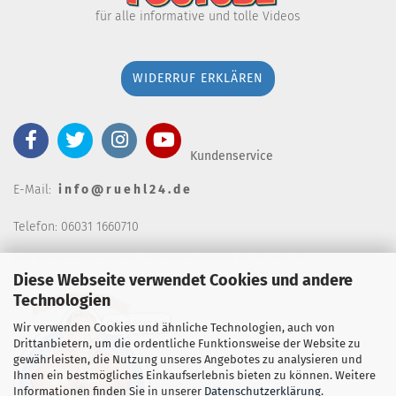
für alle informative und tolle Videos
WIDERRUF ERKLÄREN
Kundenservice
E-Mail:
i n f o @ r u e h l 2 4 . d e
Telefon: 06031 1660710
keine telefonische Bestellannahm
e, Telefonzeiten wochentags von 7:00-14:30 Uhr
Diese Webseite verwendet Cookies und andere
Technologien
Wir verwenden Cookies und ähnliche Technologien, auch von
Drittanbietern, um die ordentliche Funktionsweise der Website zu
gewährleisten, die Nutzung unseres Angebotes zu analysieren und
Ihnen ein bestmögliches Einkaufserlebnis bieten zu können. Weitere
Informationen finden Sie in unserer
Datenschutzerklärung
.