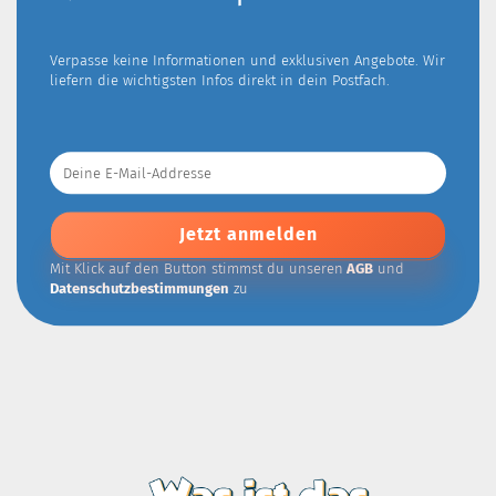
Verpasse keine Informationen und exklusiven Angebote. Wir
liefern die wichtigsten Infos direkt in dein Postfach.
Deine
E-
Mail-
Addresse
Mit Klick auf den Button stimmst du unseren
AGB
und
Datenschutzbestimmungen
zu