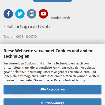
Kundenservice
E-Mail:
i n f o @ r u e h l 2 4 . d e
Telefon: 06031 1660710
keine telefonische Bestellannahm
e, Telefonzeiten wochentags von 7:00-14:30 Uhr
Diese Webseite verwendet Cookies und andere
Technologien
Wir verwenden Cookies und ähnliche Technologien, auch von
Drittanbietern, um die ordentliche Funktionsweise der Website zu
gewährleisten, die Nutzung unseres Angebotes zu analysieren und
Ihnen ein bestmögliches Einkaufserlebnis bieten zu können. Weitere
Informationen finden Sie in unserer
Datenschutzerklärung
.
Alle Akzeptieren
Nur Notwendige