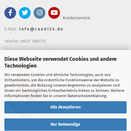
Kundenservice
E-Mail:
i n f o @ r u e h l 2 4 . d e
Telefon: 06031 1660710
keine telefonische Bestellannahm
e, Telefonzeiten wochentags von 7:00-14:30 Uhr
Diese Webseite verwendet Cookies und andere
Technologien
Wir verwenden Cookies und ähnliche Technologien, auch von
Drittanbietern, um die ordentliche Funktionsweise der Website zu
gewährleisten, die Nutzung unseres Angebotes zu analysieren und
Ihnen ein bestmögliches Einkaufserlebnis bieten zu können. Weitere
Informationen finden Sie in unserer
Datenschutzerklärung
.
Alle Akzeptieren
Nur Notwendige