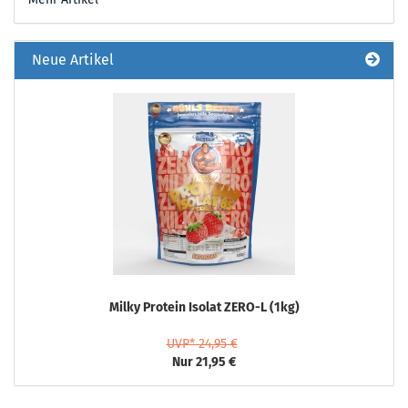
Neue Artikel
Milky Protein Isolat ZERO-L (1kg)
UVP* 24,95 €
Nur 21,95 €