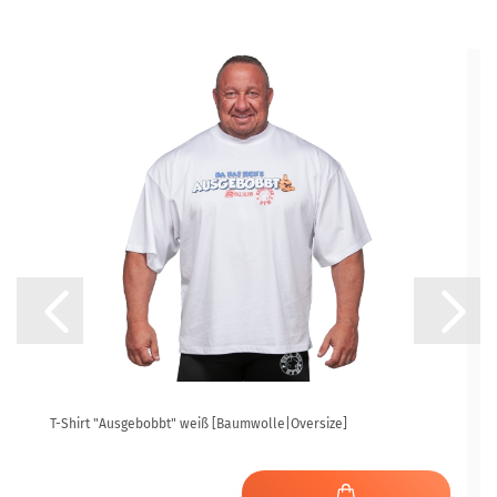
T-Shirt "Ausgebobbt" weiß [Baumwolle|Oversize]