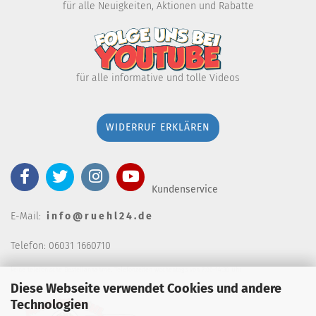
für alle Neuigkeiten, Aktionen und Rabatte
für alle informative und tolle Videos
WIDERRUF ERKLÄREN
Kundenservice
E-Mail:
i n f o @ r u e h l 2 4 . d e
Telefon: 06031 1660710
keine telefonische Bestellannahm
e, Telefonzeiten wochentags von 7:00-14:30 Uhr
Diese Webseite verwendet Cookies und andere
Technologien