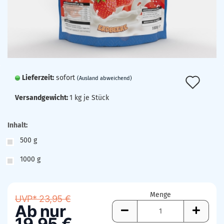
Lieferzeit:
sofort
Auf
(Ausland abweichend)
den
Versandgewicht:
1
kg je Stück
Mer
Inhalt:
500 g
1000 g
Menge
UVP* 23,95 €
Ab nur
19,95 €