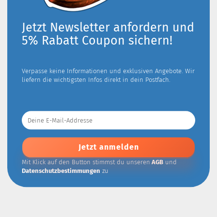
Jetzt Newsletter anfordern und
5% Rabatt Coupon sichern!
Verpasse keine Informationen und exklusiven Angebote. Wir
liefern die wichtigsten Infos direkt in dein Postfach.
Deine
E-
Mail-
Addresse
Mit Klick auf den Button stimmst du unseren
AGB
und
Datenschutzbestimmungen
zu