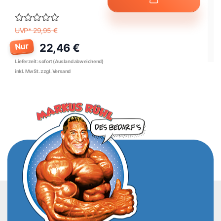
UVP* 29,95 €
Nur
22,46 €