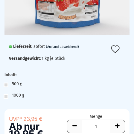
Lieferzeit:
sofort
Auf
(Ausland abweichend)
den
Versandgewicht:
1
kg je Stück
Mer
Inhalt:
500 g
1000 g
Menge
UVP* 23,95 €
Ab nur
19,95 €