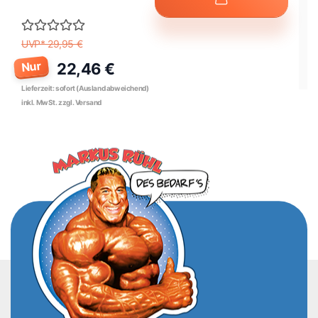
UVP* 29,95 €
Nur
22,46 €