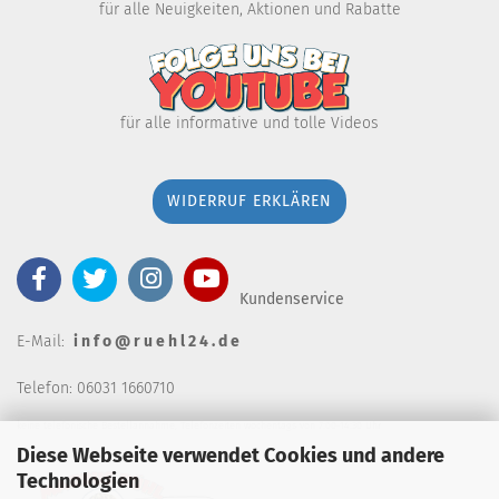
für alle Neuigkeiten, Aktionen und Rabatte
für alle informative und tolle Videos
WIDERRUF ERKLÄREN
Kundenservice
E-Mail:
i n f o @ r u e h l 2 4 . d e
Telefon: 06031 1660710
keine telefonische Bestellannahm
e, Telefonzeiten wochentags von 7:00-14:30 Uhr
Diese Webseite verwendet Cookies und andere
Technologien