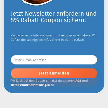
Jetzt Newsletter anfordern und
5% Rabatt Coupon sichern!
Verpasse keine Informationen und exklusiven Angebote. Wir
liefern die wichtigsten Infos direkt in dein Postfach.
Deine
E-
Mail-
Addresse
Mit Klick auf den Button stimmst du unseren
AGB
und
Datenschutzbestimmungen
zu