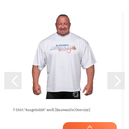
T-Shirt "Ausgebobbt" weiß [Baumwolle|Oversize]